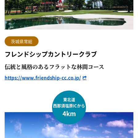
茨城県常総
フレンドシップカントリークラブ
伝統と風格のあるフラットな林間コース
https://www.friendship-cc.co.jp/
東北道
西那須塩原ICから
4km